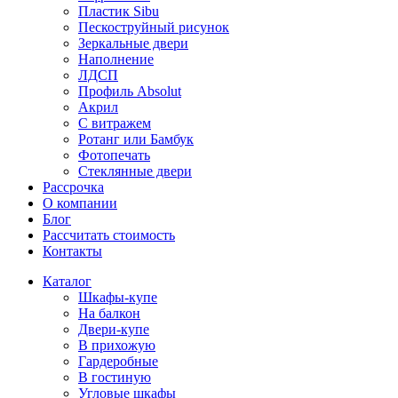
Пластик Sibu
Пескоструйный рисунок
Зеркальные двери
Наполнение
ЛДСП
Профиль Absolut
Акрил
С витражем
Ротанг или Бамбук
Фотопечать
Стеклянные двери
Рассрочка
О компании
Блог
Рассчитать стоимость
Контакты
Каталог
Шкафы-купе
На балкон
Двери-купе
В прихожую
Гардеробные
В гостиную
Угловые шкафы