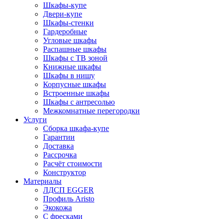
Шкафы-купе
Двери-купе
Шкафы-стенки
Гардеробные
Угловые шкафы
Распашные шкафы
Шкафы с ТВ зоной
Книжные шкафы
Шкафы в нишу
Корпусные шкафы
Встроенные шкафы
Шкафы с антресолью
Межкомнатные перегородки
Услуги
Сборка шкафа-купе
Гарантии
Доставка
Рассрочка
Расчёт стоимости
Конструктор
Материалы
ЛДСП EGGER
Профиль Aristo
Экокожа
С фресками