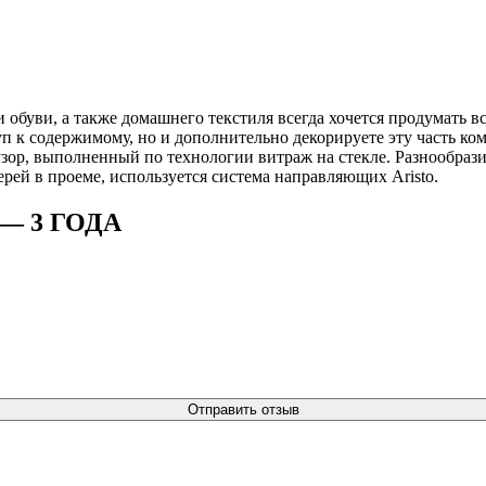
обуви, а также домашнего текстиля всегда хочется продумать в
уп к содержимому, но и дополнительно декорируете эту часть к
ор, выполненный по технологии витраж на стекле. Разнообраз
рей в проеме, используется система направляющих Aristo.
— 3 ГОДА
Отправить отзыв