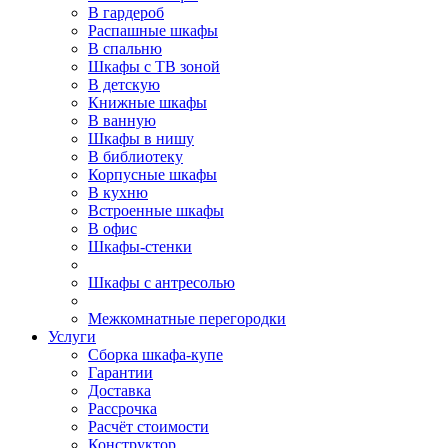
В гардероб
Распашные шкафы
В спальню
Шкафы с ТВ зоной
В детскую
Книжные шкафы
В ванную
Шкафы в нишу
В библиотеку
Корпусные шкафы
В кухню
Встроенные шкафы
В офис
Шкафы-стенки
Шкафы с антресолью
Межкомнатные перегородки
Услуги
Сборка шкафа-купе
Гарантии
Доставка
Рассрочка
Расчёт стоимости
Конструктор